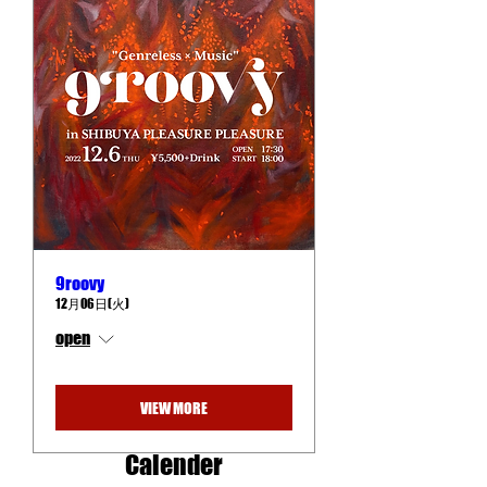
9roovy
12月06日(火)
open
VIEW MORE
Calender