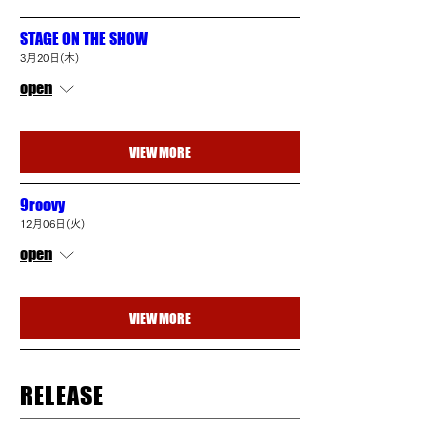
STAGE ON THE SHOW
3月20日(木)
open
VIEW MORE
9roovy
12月06日(火)
open
VIEW MORE
RELEASE