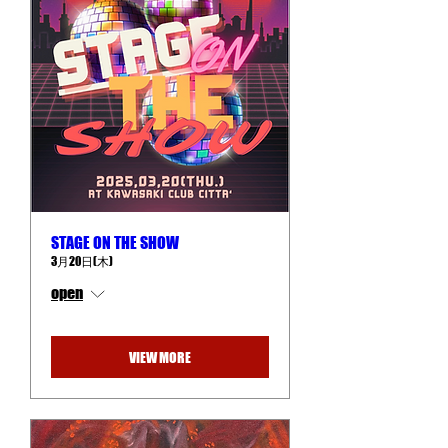
STAGE ON THE SHOW
3月20日(木)
open
VIEW MORE