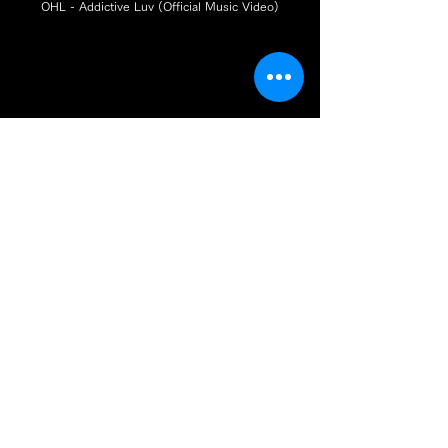
OHL - Addictive Luv (Official Music Video)
OHL 'NOTE' Official MV
OHL - Anger (Official Music Video)
ARTIST