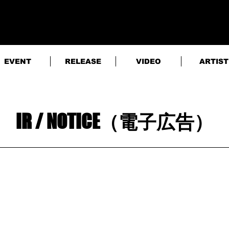
EVENT
RELEASE
VIDEO
ARTIST
IR / NOTICE（電子広告）