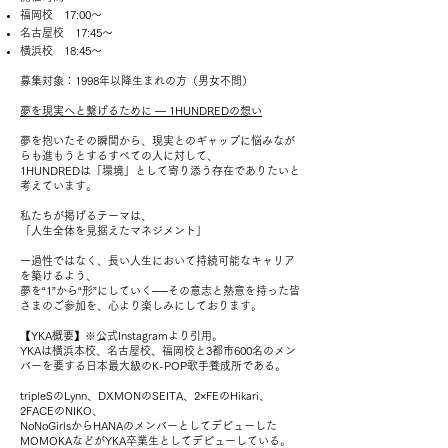
福岡校 17:00〜
名古屋校 17:45〜
横浜校 18:45〜
募集対象：1998年以降生まれの方（男女不問）
夢を現実へと繋げるために ― 1HUNDREDの想い
夢を抱いたその瞬間から、現実とのギャップに悩みなが
らも進もうとするすべての人に対して、
1HUNDREDは「環境」として寄り添う存在でありたいと
考えています。
私たちが掲げるテーマは、
「人生全体を見据えたマネジメント」
一過性ではなく、長い人生において持続可能なキャリア
を築けるよう、
夢を“1”から“形”にしていく──その意志と熱意を持った皆
さまのご参加を、心より楽しみにしております。
【YKA概要】※公式Instagramより引用。
YKAは横浜本校、名古屋校、福岡校と3都市600名のメン
バーを要する日本最大級のK-POP歌手養成所である。
tripleSのLynn、DXMONのSEITA、2×FEのHikari、
2FACEのNIKO、
NoNoGirlsからHANAのメンバーとしてデビューした
MOMOKAなどがYKA卒業生としてデビューしている。