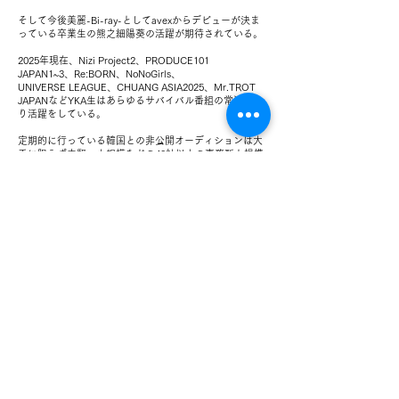
そして今後美麗-Bi-ray-としてavexからデビューが決ま
っている卒業生の熊之細陽葵の活躍が期待されている。
2025年現在、Nizi Project2、PRODUCE101
JAPAN1~3、Re:BORN、NoNoGirls、
UNIVERSE LEAGUE、CHUANG ASIA2025、Mr.TROT
JAPANなどYKA生はあらゆるサバイバル番組の常連とな
り活躍をしている。
定期的に行っている韓国との非公開オーディションは大
手に限らず中堅、小規模などの40社以上の事務所と提携
しメンバー限定で開催中。
それだけでなくK-POP歌手を呼んでワークショップの実
施もしている。
YKA横浜本校は横浜の中心地に位置する。関内と元町中
華街の間にあるYKAビルは日本最大級の広さを誇る。
ビル1階〜4階全てがYKAの空間。ビル内にはスタジオ5
つ、会議室3つ、更衣室2つ、ボイトレ室などの充実した
設備がある。
YKA福岡校は中洲川端駅付近に位置し、オープンから半
年も経たずして100名を達成。
YKA名古屋校は今池地域に位置し、初期メンバー約80名
が所属している。 YKAの知名度は日本全国に広がってい
る。